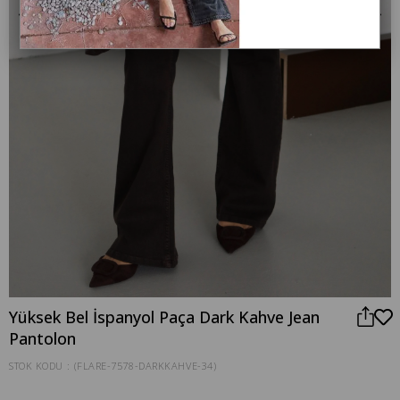
‹
›
Yüksek Bel İspanyol Paça Dark Kahve Jean
Pantolon
STOK KODU
(FLARE-7578-DARKKAHVE-34)