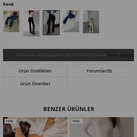
FIYATLARI GÖREBILMEK IÇIN ÜYE GIRIŞI YAPMALISINIZ.
Beden Tablosu
Ürün Özellikleri
Yorumlar
(0)
Ürün Önerileri
BENZER ÜRÜNLER
YENI
YENI
ÜRÜN
ÜRÜN