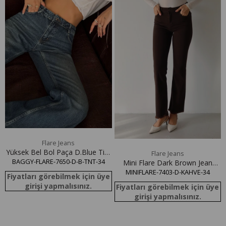
e
Flare Jeans
Yüksek Bel Bol Paça D.Blue Tint
Flare Jeans
BAGGY-FLARE-7650-D-B-TNT-34
Baggy Flare Jean Pantolon
Mini Flare Dark Brown Jean
MINIFLARE-7403-D-KAHVE-34
Pantolon
Fiyatları görebilmek için üye
girişi yapmalısınız.
Fiyatları görebilmek için üye
girişi yapmalısınız.