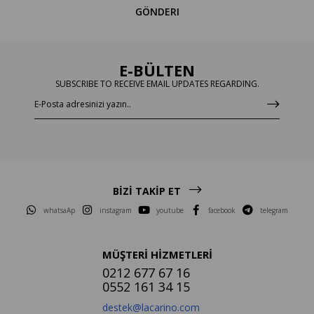
GÖNDERI
E-BÜLTEN
SUBSCRIBE TO RECEIVE EMAIL UPDATES REGARDING.
BİZİ TAKİP ET
whatsaAp
instagram
youtube
facebook
telegram
MÜŞTERİ HİZMETLERİ
0212 677 67 16
0552 161 34 15
destek@lacarino.com