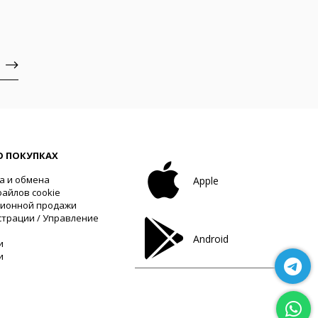
 ПОКУПКАХ
а и обмена
Apple
айлов cookie
ционной продажи
трации / Управление
Android
и
и