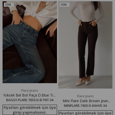
YENI
YENI
ÜRÜN
ÜRÜN
e
Flare Jeans
Yüksek Bel Bol Paça D.Blue Tint
Flare Jeans
BAGGY-FLARE-7650-D-B-TNT-34
Baggy Flare Jean Pantolon
Mini Flare Dark Brown Jean
MINIFLARE-7403-D-KAHVE-34
Pantolon
Fiyatları görebilmek için üye
girişi yapmalısınız.
Fiyatları görebilmek için üye